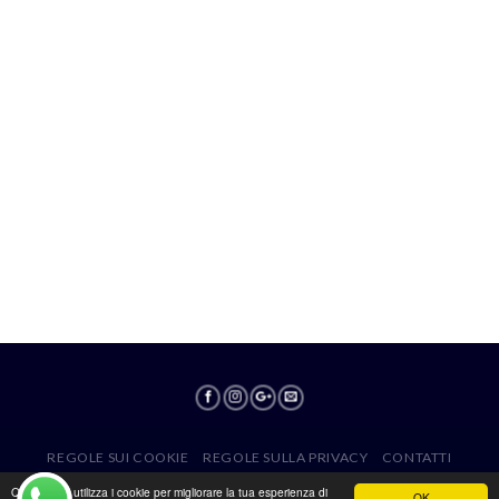
REGOLE SUI COOKIE
REGOLE SULLA PRIVACY
CONTATTI
Edil Marchese New S.Tile Srls © 2026 Partita iva 0526920652 |
Questo sito utilizza i cookie per migliorare la tua esperienza di
OK